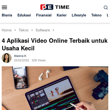
Skip
Mobile
to
Menu
content
Bisnis
Edukasi
Finansial
Karier
Lifestyle
Tekno
L
Home
Tekno
Software
4 Aplikasi Video Online Terbaik untuk
Usaha Kecil
Aleena K
25/02/2022
328 Views