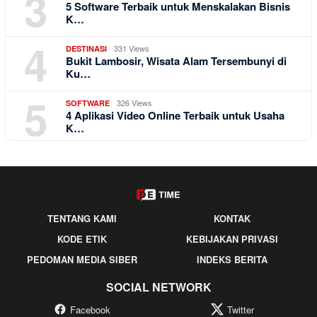
3
5 Software Terbaik untuk Menskalakan Bisnis
K…
4
331 Views
DESTINASI
Bukit Lambosir, Wisata Alam Tersembunyi di
Ku…
5
326 Views
SOFTWARE
4 Aplikasi Video Online Terbaik untuk Usaha
K…
TENTANG KAMI
KONTAK
KODE ETIK
KEBIJAKAN PRIVASI
PEDOMAN MEDIA SIBER
INDEKS BERITA
SOCIAL NETWORK
Facebook
Twitter