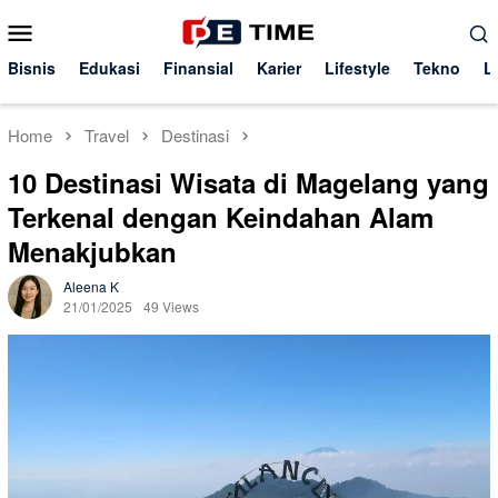
Skip
Mobile
to
Menu
content
Bisnis
Edukasi
Finansial
Karier
Lifestyle
Tekno
L
Home
Travel
Destinasi
10 Destinasi Wisata di Magelang yang
Terkenal dengan Keindahan Alam
Menakjubkan
Aleena K
21/01/2025
49 Views