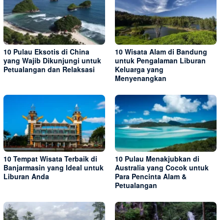
10 Pulau Eksotis di China
10 Wisata Alam di Bandung
yang Wajib Dikunjungi untuk
untuk Pengalaman Liburan
Petualangan dan Relaksasi
Keluarga yang
Menyenangkan
10 Tempat Wisata Terbaik di
10 Pulau Menakjubkan di
Banjarmasin yang Ideal untuk
Australia yang Cocok untuk
Liburan Anda
Para Pencinta Alam &
Petualangan