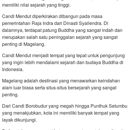
memiliki nilai sejarah yang tinggi.
Candi Mendut diperkirakan dibangun pada masa
pemerintahan Raja Indra dari Dinasti Syailendra. Di
dalamnya, terdapat patung Buddha yang sangat indah dan
merupakan salah satu peninggalan sejarah yang sangat
penting di Magelang.
Candi Mendut menjadi tempat yang tepat untuk pengunjung
yang ingin lebih mendalami sejarah dan budaya Buddha di
Indonesia.
Magelang adalah destinasi yang menawarkan keindahan
alam luar biasa serta situs-situs bersejarah yang sangat
penting.
Dari Candi Borobudur yang megah hingga Punthuk Setumbu
yang menakjubkan, kota ini memiliki banyak tempat yang
layak dikunjungi.