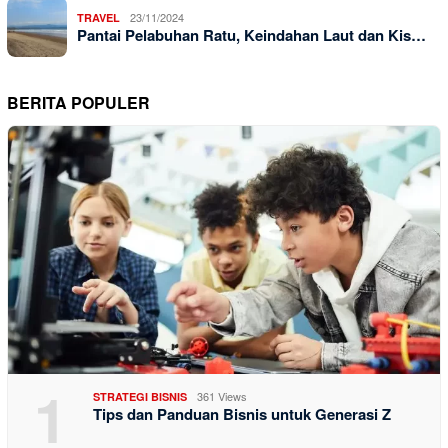
23/11/2024
TRAVEL
Pantai Pelabuhan Ratu, Keindahan Laut dan Kis…
BERITA POPULER
1
361 Views
STRATEGI BISNIS
Tips dan Panduan Bisnis untuk Generasi Z