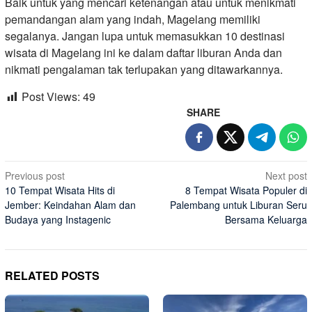
Baik untuk yang mencari ketenangan atau untuk menikmati
pemandangan alam yang indah, Magelang memiliki
segalanya. Jangan lupa untuk memasukkan 10 destinasi
wisata di Magelang ini ke dalam daftar liburan Anda dan
nikmati pengalaman tak terlupakan yang ditawarkannya.
Post Views:
49
SHARE
Post
Previous post
Next post
10 Tempat Wisata Hits di
8 Tempat Wisata Populer di
navigation
Jember: Keindahan Alam dan
Palembang untuk Liburan Seru
Budaya yang Instagenic
Bersama Keluarga
RELATED POSTS