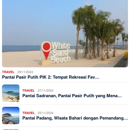
29/11/2024
TRAVEL
Pantai Pasir Putih PIK 2: Tempat Rekreasi Fav…
27/11/2024
TRAVEL
Pantai Sadranan, Pantai Pasir Putih yang Mena…
25/11/2024
TRAVEL
Pantai Padang, Wisata Bahari dengan Pemandang…