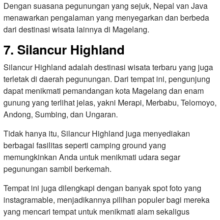
Dengan suasana pegunungan yang sejuk, Nepal van Java
menawarkan pengalaman yang menyegarkan dan berbeda
dari destinasi wisata lainnya di Magelang.
7. Silancur Highland
Silancur Highland adalah destinasi wisata terbaru yang juga
terletak di daerah pegunungan. Dari tempat ini, pengunjung
dapat menikmati pemandangan kota Magelang dan enam
gunung yang terlihat jelas, yakni Merapi, Merbabu, Telomoyo,
Andong, Sumbing, dan Ungaran.
Tidak hanya itu, Silancur Highland juga menyediakan
berbagai fasilitas seperti camping ground yang
memungkinkan Anda untuk menikmati udara segar
pegunungan sambil berkemah.
Tempat ini juga dilengkapi dengan banyak spot foto yang
instagramable, menjadikannya pilihan populer bagi mereka
yang mencari tempat untuk menikmati alam sekaligus