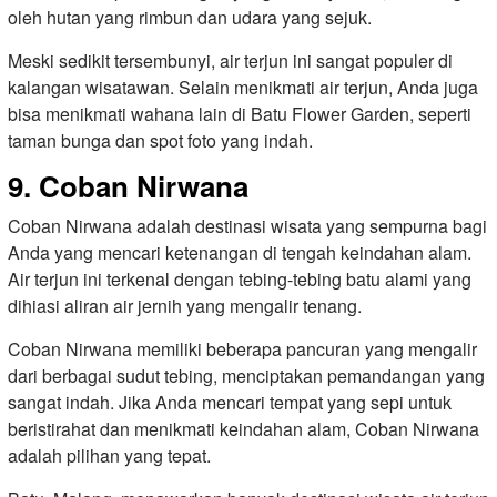
oleh hutan yang rimbun dan udara yang sejuk.
Meski sedikit tersembunyi, air terjun ini sangat populer di
kalangan wisatawan. Selain menikmati air terjun, Anda juga
bisa menikmati wahana lain di Batu Flower Garden, seperti
taman bunga dan spot foto yang indah.
9. Coban Nirwana
Coban Nirwana adalah destinasi wisata yang sempurna bagi
Anda yang mencari ketenangan di tengah keindahan alam.
Air terjun ini terkenal dengan tebing-tebing batu alami yang
dihiasi aliran air jernih yang mengalir tenang.
Coban Nirwana memiliki beberapa pancuran yang mengalir
dari berbagai sudut tebing, menciptakan pemandangan yang
sangat indah. Jika Anda mencari tempat yang sepi untuk
beristirahat dan menikmati keindahan alam, Coban Nirwana
adalah pilihan yang tepat.