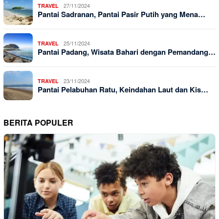
27/11/2024
TRAVEL
Pantai Sadranan, Pantai Pasir Putih yang Mena…
25/11/2024
TRAVEL
Pantai Padang, Wisata Bahari dengan Pemandang…
23/11/2024
TRAVEL
Pantai Pelabuhan Ratu, Keindahan Laut dan Kis…
BERITA POPULER