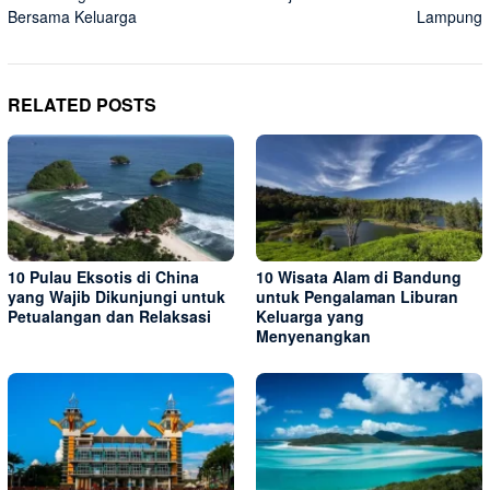
Bersama Keluarga
Lampung
RELATED POSTS
10 Pulau Eksotis di China
10 Wisata Alam di Bandung
yang Wajib Dikunjungi untuk
untuk Pengalaman Liburan
Petualangan dan Relaksasi
Keluarga yang
Menyenangkan