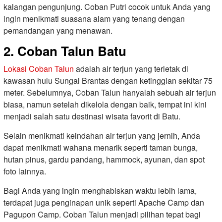
kalangan pengunjung. Coban Putri cocok untuk Anda yang
ingin menikmati suasana alam yang tenang dengan
pemandangan yang menawan.
2. Coban Talun Batu
Lokasi Coban Talun
adalah air terjun yang terletak di
kawasan hulu Sungai Brantas dengan ketinggian sekitar 75
meter. Sebelumnya, Coban Talun hanyalah sebuah air terjun
biasa, namun setelah dikelola dengan baik, tempat ini kini
menjadi salah satu destinasi wisata favorit di Batu.
Selain menikmati keindahan air terjun yang jernih, Anda
dapat menikmati wahana menarik seperti taman bunga,
hutan pinus, gardu pandang, hammock, ayunan, dan spot
foto lainnya.
Bagi Anda yang ingin menghabiskan waktu lebih lama,
terdapat juga penginapan unik seperti Apache Camp dan
Pagupon Camp. Coban Talun menjadi pilihan tepat bagi