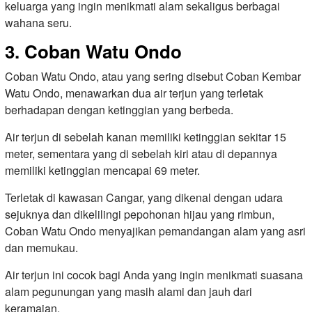
keluarga yang ingin menikmati alam sekaligus berbagai
wahana seru.
3. Coban Watu Ondo
Coban Watu Ondo, atau yang sering disebut Coban Kembar
Watu Ondo, menawarkan dua air terjun yang terletak
berhadapan dengan ketinggian yang berbeda.
Air terjun di sebelah kanan memiliki ketinggian sekitar 15
meter, sementara yang di sebelah kiri atau di depannya
memiliki ketinggian mencapai 69 meter.
Terletak di kawasan Cangar, yang dikenal dengan udara
sejuknya dan dikelilingi pepohonan hijau yang rimbun,
Coban Watu Ondo menyajikan pemandangan alam yang asri
dan memukau.
Air terjun ini cocok bagi Anda yang ingin menikmati suasana
alam pegunungan yang masih alami dan jauh dari
keramaian.