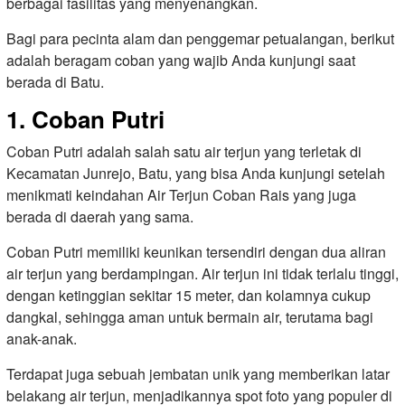
berbagai fasilitas yang menyenangkan.
Bagi para pecinta alam dan penggemar petualangan, berikut
adalah beragam coban yang wajib Anda kunjungi saat
berada di Batu.
1. Coban Putri
Coban Putri adalah salah satu air terjun yang terletak di
Kecamatan Junrejo, Batu, yang bisa Anda kunjungi setelah
menikmati keindahan Air Terjun Coban Rais yang juga
berada di daerah yang sama.
Coban Putri memiliki keunikan tersendiri dengan dua aliran
air terjun yang berdampingan. Air terjun ini tidak terlalu tinggi,
dengan ketinggian sekitar 15 meter, dan kolamnya cukup
dangkal, sehingga aman untuk bermain air, terutama bagi
anak-anak.
Terdapat juga sebuah jembatan unik yang memberikan latar
belakang air terjun, menjadikannya spot foto yang populer di