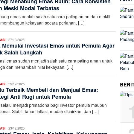
tegi Menabung Emas Rutin: Cara Konsisten
K
 Meski Modal Terbatas
ung emas adalah salah satu cara paling aman dan efektif
 membangun kekayaan secara perlahan, […]
Aleena
27/12/2025
ASI
 Memulai Investasi Emas untuk Pemula Agar
K
k Salah Langkah
tasi emas sudah menjadi salah satu cara paling aman untuk
ga dan menambah nilai kekayaan. […]
BERI
Aleena
25/12/2025
ASI
u Terbaik Membeli dan Menjual Emas:
K
tegi Anti Rugi untuk Pemula
selalu menjadi primadona bagi investor pemula maupun
ional. Stabil, tahan inflasi, mudah dicairkan, dan […]
Aleena
23/12/2025
ASI
K