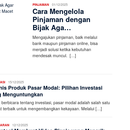
01/12/2025
PINJAMAN
Cara Mengelola
Pinjaman dengan
Bijak Aga…
Mengajukan pinjaman, baik melalui
bank maupun pinjaman online, bisa
menjadi solusi ketika kebutuhan
mendesak muncul. […]
Aleena
15/12/2025
ASI
nis Produk Pasar Modal: Pilihan Investasi
K
g Menguntungkan
a berbicara tentang investasi, pasar modal adalah salah satu
t terbaik untuk mengembangkan kekayaan. Melalui […]
Aleena
12/12/2025
SARAN
K