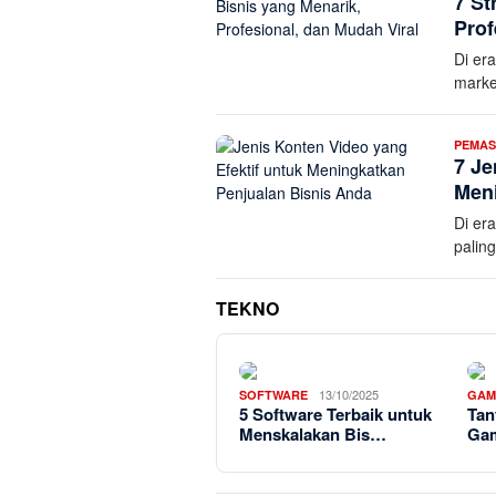
7 St
Prof
Di era
marke
PEMA
7 Je
Meni
Di era
palin
TEKNO
13/10/2025
SOFTWARE
GAM
5 Software Terbaik untuk
Tan
Menskalakan Bis…
Gam