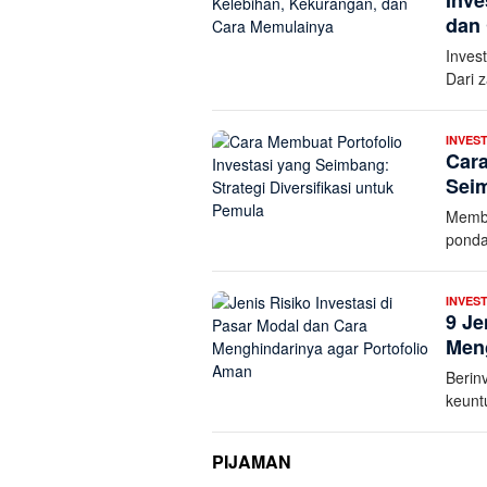
Inve
dan
Invest
Dari 
INVEST
Cara
Seim
Membu
ponda
INVEST
9 Je
Meng
Berin
keunt
PIJAMAN