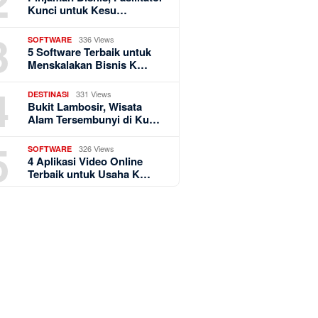
2
Kunci untuk Kesu…
3
336 Views
SOFTWARE
5 Software Terbaik untuk
Menskalakan Bisnis K…
4
331 Views
DESTINASI
Bukit Lambosir, Wisata
Alam Tersembunyi di Ku…
5
326 Views
SOFTWARE
4 Aplikasi Video Online
Terbaik untuk Usaha K…