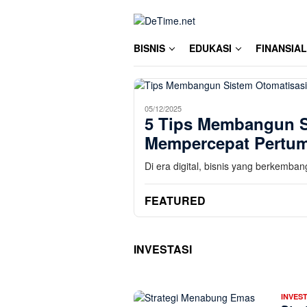
Skip
to
content
BISNIS
EDUKASI
FINANSIAL
05/12/2025
5 Tips Membangun S
Mempercepat Pertum
Di era digital, bisnis yang berkemba
FEATURED
INVESTASI
DETIME.NET
INVEST