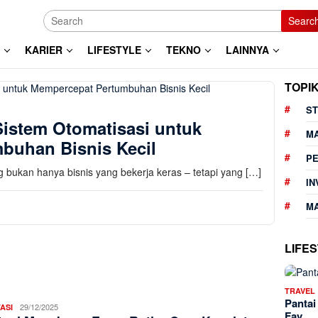
Searc
KARIER
LIFESTYLE
TEKNO
LAINNYA
TOPI
ST
istem Otomatisasi untuk
M
buhan Bisnis Kecil
P
ng bukan hanya bisnis yang bekerja keras – tetapi yang […]
IN
MA
LIFE
TRAVEL
Pantai
Aleena
29/12/2025
ASI
Fav…