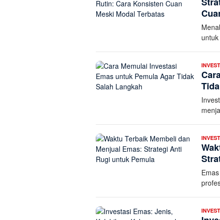
Stra
Cuan
Menab
untuk
INVEST
Cara
Tida
Inves
menja
INVEST
Wakt
Stra
Emas 
profes
INVEST