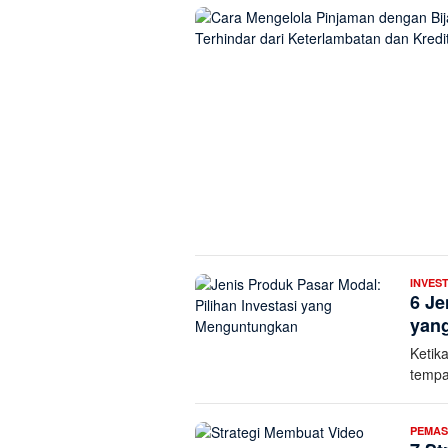
INVEST
6 Je
yan
Ketik
tempa
PEMA