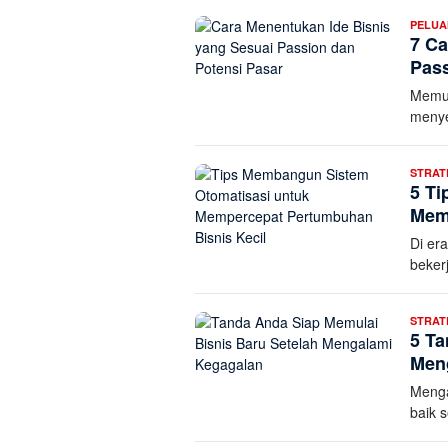
PELUA
7 Ca
Pass
Memul
menye
STRATE
5 Ti
Mem
Di er
beker
STRATE
5 Ta
Men
Menga
baik 