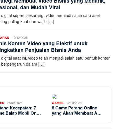
rategi Membuat Video Bisnis yang Menarik,
esional, dan Mudah Viral
 digital seperti sekarang, video menjadi salah satu aset
ting paling kuat dan wajib […]
Aleena
10/12/2025
SARAN
nis Konten Video yang Efektif untuk
K
ngkatkan Penjualan Bisnis Anda
 digital saat ini, video telah menjadi salah satu bentuk konten
g berpengaruh dalam […]
24/09/2024
12/08/2024
ES
GAMES
tang Kecepatan: 7
8 Game Perang Online
e Balap Mobil On…
yang Akan Membuat A…