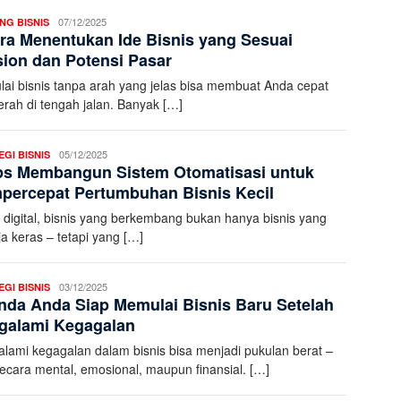
Aleena
07/12/2025
NG BISNIS
ra Menentukan Ide Bisnis yang Sesuai
K
ion dan Potensi Pasar
ai bisnis tanpa arah yang jelas bisa membuat Anda cepat
rah di tengah jalan. Banyak […]
Aleena
05/12/2025
GI BISNIS
ps Membangun Sistem Otomatisasi untuk
K
percepat Pertumbuhan Bisnis Kecil
a digital, bisnis yang berkembang bukan hanya bisnis yang
ja keras – tetapi yang […]
Aleena
03/12/2025
GI BISNIS
nda Anda Siap Memulai Bisnis Baru Setelah
K
galami Kegagalan
lami kegagalan dalam bisnis bisa menjadi pukulan berat –
secara mental, emosional, maupun finansial. […]