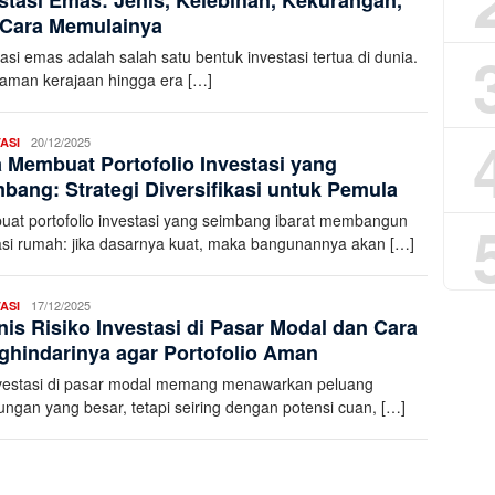
stasi Emas: Jenis, Kelebihan, Kekurangan,
 Cara Memulainya
asi emas adalah salah satu bentuk investasi tertua di dunia.
zaman kerajaan hingga era […]
Aleena
20/12/2025
ASI
 Membuat Portofolio Investasi yang
K
bang: Strategi Diversifikasi untuk Pemula
at portofolio investasi yang seimbang ibarat membangun
si rumah: jika dasarnya kuat, maka bangunannya akan […]
Aleena
17/12/2025
ASI
nis Risiko Investasi di Pasar Modal dan Cara
K
hindarinya agar Portofolio Aman
vestasi di pasar modal memang menawarkan peluang
ungan yang besar, tetapi seiring dengan potensi cuan, […]