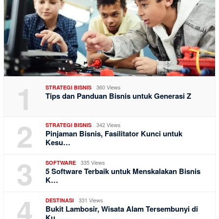
1
360 Views
STRATEGI BISNIS
Tips dan Panduan Bisnis untuk Generasi Z
2
342 Views
STRATEGI BISNIS
Pinjaman Bisnis, Fasilitator Kunci untuk
Kesu…
3
335 Views
SOFTWARE
5 Software Terbaik untuk Menskalakan Bisnis
K…
4
331 Views
DESTINASI
Bukit Lambosir, Wisata Alam Tersembunyi di
Ku…