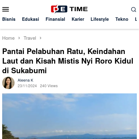
Skip
Mobile
to
Menu
content
Bisnis
Edukasi
Finansial
Karier
Lifestyle
Tekno
L
Home
Travel
Pantai Pelabuhan Ratu, Keindahan
Laut dan Kisah Mistis Nyi Roro Kidul
di Sukabumi
Aleena K
23/11/2024
240 Views