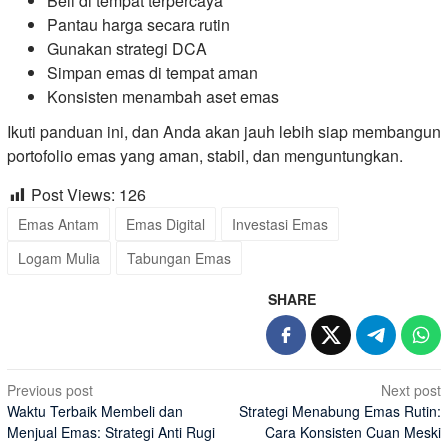
Beli di tempat terpercaya
Pantau harga secara rutin
Gunakan strategi DCA
Simpan emas di tempat aman
Konsisten menambah aset emas
Ikuti panduan ini, dan Anda akan jauh lebih siap membangun
portofolio emas yang aman, stabil, dan menguntungkan.
Post Views:
126
Emas Antam
Emas Digital
Investasi Emas
Logam Mulia
Tabungan Emas
SHARE
Post
Previous post
Next post
Waktu Terbaik Membeli dan
Strategi Menabung Emas Rutin:
navigation
Menjual Emas: Strategi Anti Rugi
Cara Konsisten Cuan Meski