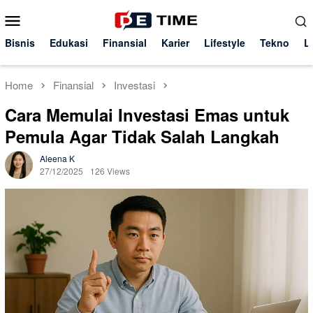
Skip
Mobile
to
Menu
content
Bisnis
Edukasi
Finansial
Karier
Lifestyle
Tekno
L
Home
Finansial
Investasi
Cara Memulai Investasi Emas untuk
Pemula Agar Tidak Salah Langkah
Aleena K
27/12/2025
126 Views