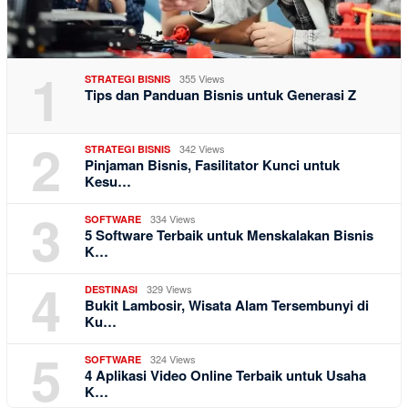
1
355 Views
STRATEGI BISNIS
Tips dan Panduan Bisnis untuk Generasi Z
2
342 Views
STRATEGI BISNIS
Pinjaman Bisnis, Fasilitator Kunci untuk
Kesu…
3
334 Views
SOFTWARE
5 Software Terbaik untuk Menskalakan Bisnis
K…
4
329 Views
DESTINASI
Bukit Lambosir, Wisata Alam Tersembunyi di
Ku…
5
324 Views
SOFTWARE
4 Aplikasi Video Online Terbaik untuk Usaha
K…