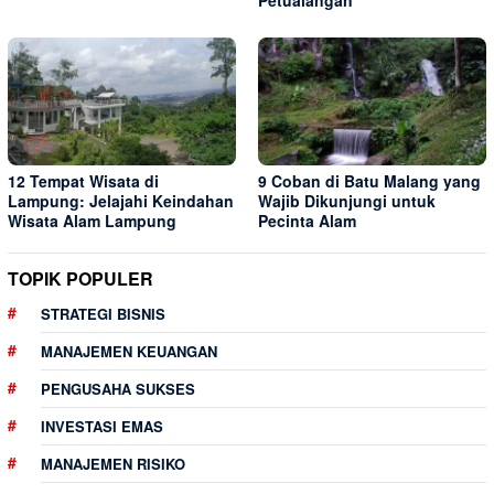
12 Tempat Wisata di
9 Coban di Batu Malang yang
Lampung: Jelajahi Keindahan
Wajib Dikunjungi untuk
Wisata Alam Lampung
Pecinta Alam
TOPIK POPULER
STRATEGI BISNIS
MANAJEMEN KEUANGAN
PENGUSAHA SUKSES
INVESTASI EMAS
MANAJEMEN RISIKO