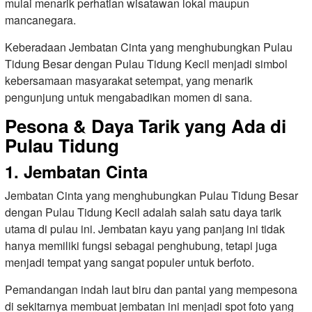
mulai menarik perhatian wisatawan lokal maupun
mancanegara.
Keberadaan Jembatan Cinta yang menghubungkan Pulau
Tidung Besar dengan Pulau Tidung Kecil menjadi simbol
kebersamaan masyarakat setempat, yang menarik
pengunjung untuk mengabadikan momen di sana.
Pesona & Daya Tarik yang Ada di
Pulau Tidung
1. Jembatan Cinta
Jembatan Cinta yang menghubungkan Pulau Tidung Besar
dengan Pulau Tidung Kecil adalah salah satu daya tarik
utama di pulau ini. Jembatan kayu yang panjang ini tidak
hanya memiliki fungsi sebagai penghubung, tetapi juga
menjadi tempat yang sangat populer untuk berfoto.
Pemandangan indah laut biru dan pantai yang mempesona
di sekitarnya membuat jembatan ini menjadi spot foto yang