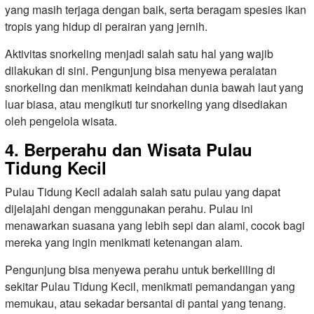
yang masih terjaga dengan baik, serta beragam spesies ikan
tropis yang hidup di perairan yang jernih.
Aktivitas snorkeling menjadi salah satu hal yang wajib
dilakukan di sini. Pengunjung bisa menyewa peralatan
snorkeling dan menikmati keindahan dunia bawah laut yang
luar biasa, atau mengikuti tur snorkeling yang disediakan
oleh pengelola wisata.
4. Berperahu dan Wisata Pulau
Tidung Kecil
Pulau Tidung Kecil adalah salah satu pulau yang dapat
dijelajahi dengan menggunakan perahu. Pulau ini
menawarkan suasana yang lebih sepi dan alami, cocok bagi
mereka yang ingin menikmati ketenangan alam.
Pengunjung bisa menyewa perahu untuk berkeliling di
sekitar Pulau Tidung Kecil, menikmati pemandangan yang
memukau, atau sekadar bersantai di pantai yang tenang.