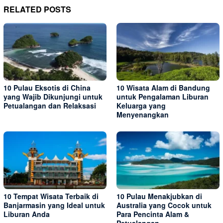
RELATED POSTS
10 Pulau Eksotis di China
10 Wisata Alam di Bandung
yang Wajib Dikunjungi untuk
untuk Pengalaman Liburan
Petualangan dan Relaksasi
Keluarga yang
Menyenangkan
10 Tempat Wisata Terbaik di
10 Pulau Menakjubkan di
Banjarmasin yang Ideal untuk
Australia yang Cocok untuk
Liburan Anda
Para Pencinta Alam &
Petualangan