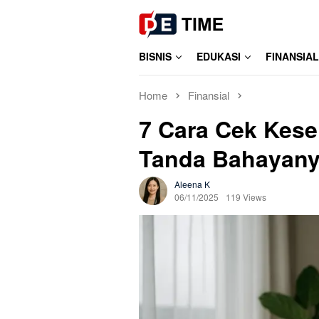
Skip
to
content
BISNIS
EDUKASI
FINANSIAL
Home
Finansial
7 Cara Cek Kese
Tanda Bahayany
Aleena K
06/11/2025
119 Views