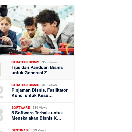
1
355 Views
STRATEGI BISNIS
Tips dan Panduan Bisnis
untuk Generasi Z
2
340 Views
STRATEGI BISNIS
Pinjaman Bisnis, Fasilitator
Kunci untuk Kesu…
3
334 Views
SOFTWARE
5 Software Terbaik untuk
Menskalakan Bisnis K…
329 Views
DESTINASI