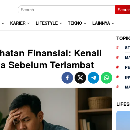
Searc
KARIER
LIFESTYLE
TEKNO
LAINNYA
TOPI
ST
hatan Finansial: Kenali
M
a Sebelum Terlambat
P
IN
MA
LIFE