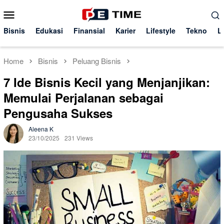
Skip
Mobile
to
Menu
content
Bisnis
Edukasi
Finansial
Karier
Lifestyle
Tekno
L
Home
Bisnis
Peluang Bisnis
7 Ide Bisnis Kecil yang Menjanjikan:
Memulai Perjalanan sebagai
Pengusaha Sukses
Aleena K
23/10/2025
231 Views