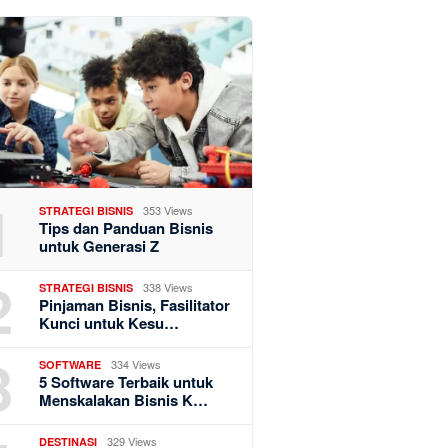
1
353 Views
STRATEGI BISNIS
Tips dan Panduan Bisnis
untuk Generasi Z
2
338 Views
STRATEGI BISNIS
Pinjaman Bisnis, Fasilitator
Kunci untuk Kesu…
3
334 Views
SOFTWARE
5 Software Terbaik untuk
Menskalakan Bisnis K…
329 Views
DESTINASI