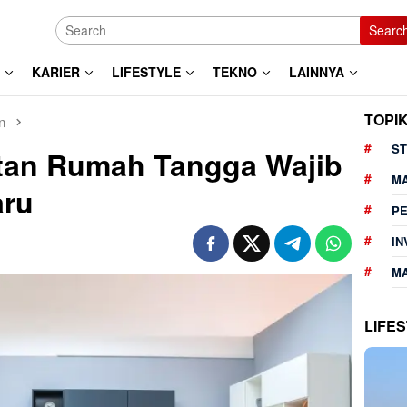
Searc
KARIER
LIFESTYLE
TEKNO
LAINNYA
TOPI
n
ST
otan Rumah Tangga Wajib
M
aru
P
IN
MA
LIFE