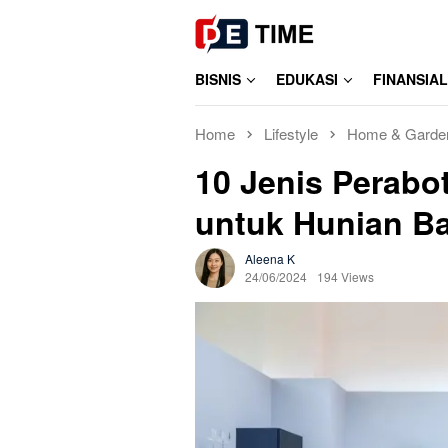
Skip
to
content
BISNIS
EDUKASI
FINANSIAL
Home
Lifestyle
Home & Garde
10 Jenis Perab
untuk Hunian B
Aleena K
24/06/2024
194 Views