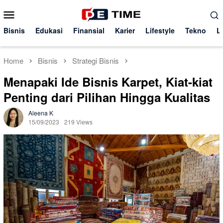
Skip
Mobile
to
Menu
content
Bisnis
Edukasi
Finansial
Karier
Lifestyle
Tekno
L
Home
Bisnis
Strategi Bisnis
Menapaki Ide Bisnis Karpet, Kiat-kiat
Penting dari Pilihan Hingga Kualitas
Aleena K
15/09/2023
219 Views