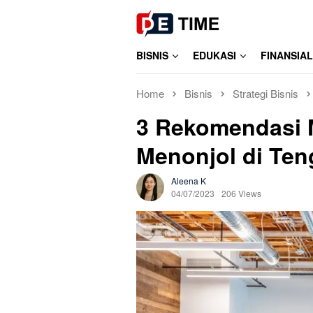
Skip
to
content
BISNIS
EDUKASI
FINANSIAL
Home
Bisnis
Strategi Bisnis
3 Rekomendasi
Menonjol di Ten
Aleena K
04/07/2023
206 Views