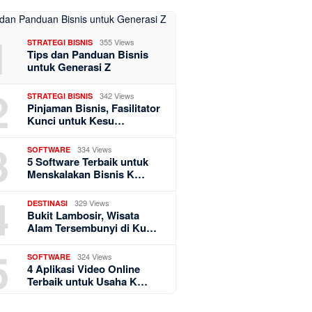
1
355 Views
STRATEGI BISNIS
Tips dan Panduan Bisnis
untuk Generasi Z
2
342 Views
STRATEGI BISNIS
Pinjaman Bisnis, Fasilitator
Kunci untuk Kesu…
3
334 Views
SOFTWARE
5 Software Terbaik untuk
Menskalakan Bisnis K…
4
329 Views
DESTINASI
Bukit Lambosir, Wisata
Alam Tersembunyi di Ku…
5
324 Views
SOFTWARE
4 Aplikasi Video Online
Terbaik untuk Usaha K…