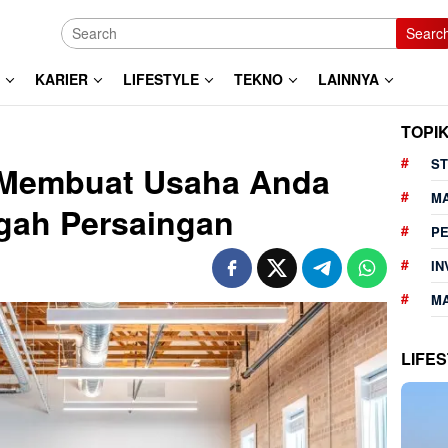
Searc
KARIER
LIFESTYLE
TEKNO
LAINNYA
TOPI
ST
 Membuat Usaha Anda
M
gah Persaingan
P
IN
MA
LIFE