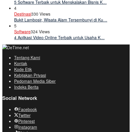
5 Software Terbaik untuk Menskalakan Bisnis K…
4
Destinasi
330 Views
Bukit Lambosir, Wisata Alam Tersembunyi di Ku…
5
Software
324 Views
4 Aplikasi Video Online Terbaik untuk Usaha K…
Tentang Kami
Kontak
Kode Etik
Kebijakan Privasi
Pedoman Media Siber
Indeks Berita
Social Network
Facebook
Twitter
Pinterest
Instagram