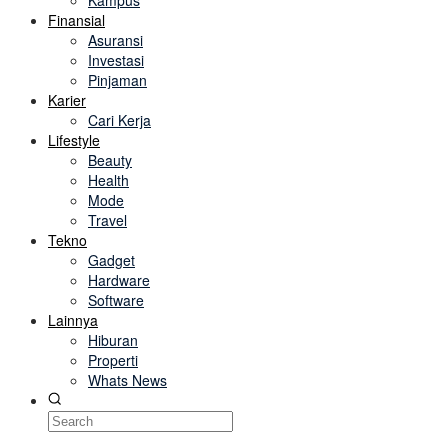
Kampus
Finansial
Asuransi
Investasi
Pinjaman
Karier
Cari Kerja
Lifestyle
Beauty
Health
Mode
Travel
Tekno
Gadget
Hardware
Software
Lainnya
Hiburan
Properti
Whats News