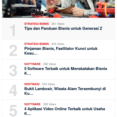
1
361 Views
STRATEGI BISNIS
Tips dan Panduan Bisnis untuk Generasi Z
2
344 Views
STRATEGI BISNIS
Pinjaman Bisnis, Fasilitator Kunci untuk
Kesu…
3
336 Views
SOFTWARE
5 Software Terbaik untuk Menskalakan Bisnis
K…
4
334 Views
DESTINASI
Bukit Lambosir, Wisata Alam Tersembunyi di
Ku…
5
328 Views
SOFTWARE
4 Aplikasi Video Online Terbaik untuk Usaha
K…