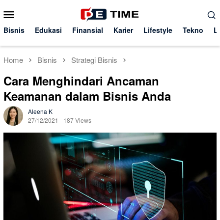
Skip
Mobile
to
Menu
content
Bisnis
Edukasi
Finansial
Karier
Lifestyle
Tekno
L
Home
Bisnis
Strategi Bisnis
Cara Menghindari Ancaman
Keamanan dalam Bisnis Anda
Aleena K
27/12/2021
187 Views