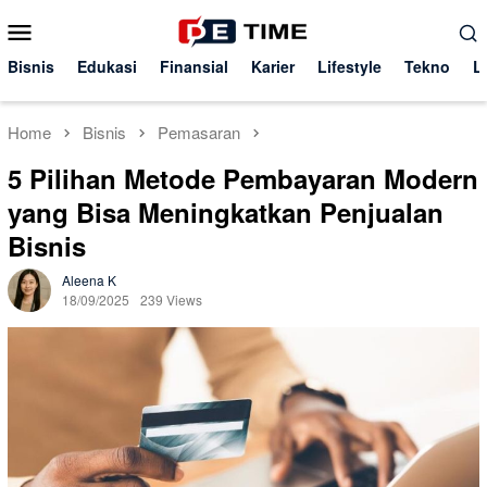
Skip
Mobile
to
Menu
content
Bisnis
Edukasi
Finansial
Karier
Lifestyle
Tekno
L
Home
Bisnis
Pemasaran
5 Pilihan Metode Pembayaran Modern
yang Bisa Meningkatkan Penjualan
Bisnis
Aleena K
18/09/2025
239 Views