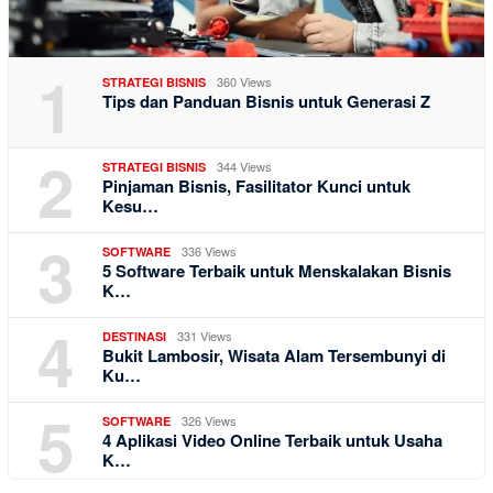
1
360 Views
STRATEGI BISNIS
Tips dan Panduan Bisnis untuk Generasi Z
2
344 Views
STRATEGI BISNIS
Pinjaman Bisnis, Fasilitator Kunci untuk
Kesu…
3
336 Views
SOFTWARE
5 Software Terbaik untuk Menskalakan Bisnis
K…
4
331 Views
DESTINASI
Bukit Lambosir, Wisata Alam Tersembunyi di
Ku…
5
326 Views
SOFTWARE
4 Aplikasi Video Online Terbaik untuk Usaha
K…