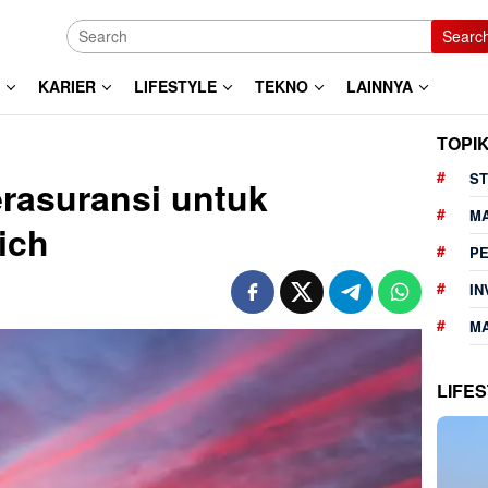
Searc
KARIER
LIFESTYLE
TEKNO
LAINNYA
TOPI
ST
erasuransi untuk
M
ich
P
IN
MA
LIFE