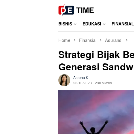
Skip
to
content
BISNIS
EDUKASI
FINANSIAL
Home
Finansial
Asuransi
Strategi Bijak B
Generasi Sandw
Aleena K
23/10/2023
230 Views