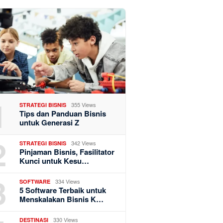
1
355 Views
STRATEGI BISNIS
Tips dan Panduan Bisnis
untuk Generasi Z
2
342 Views
STRATEGI BISNIS
Pinjaman Bisnis, Fasilitator
Kunci untuk Kesu…
3
334 Views
SOFTWARE
5 Software Terbaik untuk
Menskalakan Bisnis K…
330 Views
DESTINASI