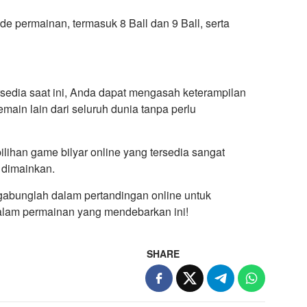
 permainan, termasuk 8 Ball dan 9 Ball, serta
rsedia saat ini, Anda dapat mengasah keterampilan
main lain dari seluruh dunia tanpa perlu
pilihan game bilyar online yang tersedia sangat
dimainkan.
ergabunglah dalam pertandingan online untuk
lam permainan yang mendebarkan ini!
SHARE