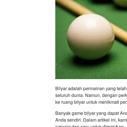
Bilyar adalah permainan yang telah
seluruh dunia. Namun, dengan perk
ke ruang bilyar untuk menikmati per
Banyak game bilyar yang dapat An
Anda sendiri. Dalam artikel ini, ka
populer dan seru untuk dimainkan.