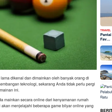
TRAVEL
Pantai
Fav…
 lama dikenal dan dimainkan oleh banyak orang di
embangan teknologi, sekarang Anda tidak perlu pergi
mainan ini.
da mainkan secara online dari kenyamanan rumah
mi akan menjelajahi beberapa game bilyar online yang
BERI