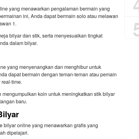
 online yang menawarkan pengalaman bermain yang
permainan ini, Anda dapat bermain solo atau melawan
lawan 1.
ja bilyar dan stik, serta menyesuaikan tingkat
nda dalam bilyar.
nline yang menyenangkan dan menghibur untuk
Anda dapat bermain dengan teman-teman atau pemain
 real-time.
 mengumpulkan koin untuk meningkatkan stik bilyar
tangan baru.
Bilyar
me bilyar online yang menawarkan grafis yang
h dipelajari.