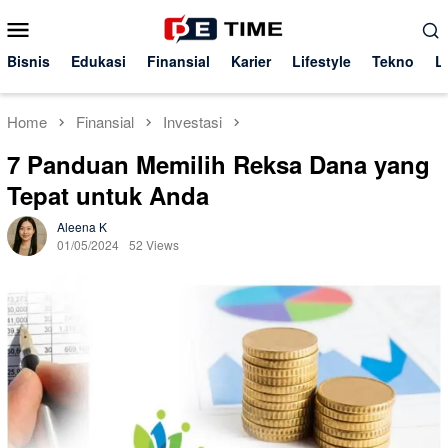
Skip
Mobile
to
Menu
content
Bisnis
Edukasi
Finansial
Karier
Lifestyle
Tekno
L
Home
Finansial
Investasi
7 Panduan Memilih Reksa Dana yang
Tepat untuk Anda
Aleena K
01/05/2024
52 Views