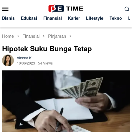
Skip
Mobile
to
Menu
content
Bisnis
Edukasi
Finansial
Karier
Lifestyle
Tekno
L
Home
Finansial
Pinjaman
Hipotek Suku Bunga Tetap
Aleena K
10/06/2023
54 Views