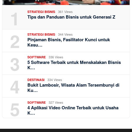
1
361 Views
STRATEGI BISNIS
Tips dan Panduan Bisnis untuk Generasi Z
2
344 Views
STRATEGI BISNIS
Pinjaman Bisnis, Fasilitator Kunci untuk
Kesu…
3
336 Views
SOFTWARE
5 Software Terbaik untuk Menskalakan Bisnis
K…
4
334 Views
DESTINASI
Bukit Lambosir, Wisata Alam Tersembunyi di
Ku…
5
327 Views
SOFTWARE
4 Aplikasi Video Online Terbaik untuk Usaha
K…