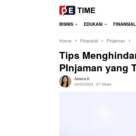
Skip
to
content
BISNIS
EDUKASI
FINANSIAL
Home
Finansial
Pinjaman
Tips Menghinda
PInjaman yang T
Aleena K
04/05/2024
57 Views