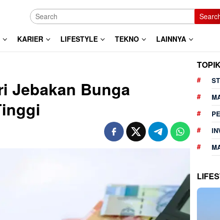
Searc
KARIER
LIFESTYLE
TEKNO
LAINNYA
TOPI
ST
ri Jebakan Bunga
M
inggi
P
IN
MA
LIFE