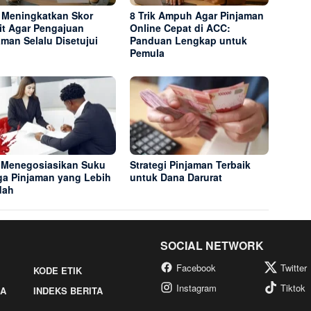
 Meningkatkan Skor
8 Trik Ampuh Agar Pinjaman
it Agar Pengajuan
Online Cepat di ACC:
aman Selalu Disetujui
Panduan Lengkap untuk
Pemula
 Menegosiasikan Suku
Strategi Pinjaman Terbaik
a Pinjaman yang Lebih
untuk Dana Darurat
dah
SOCIAL NETWORK
Facebook
Twitter
KODE ETIK
Instagram
Tiktok
IA
INDEKS BERITA