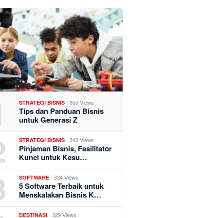
1
355 Views
STRATEGI BISNIS
Tips dan Panduan Bisnis
untuk Generasi Z
2
342 Views
STRATEGI BISNIS
Pinjaman Bisnis, Fasilitator
Kunci untuk Kesu…
3
334 Views
SOFTWARE
5 Software Terbaik untuk
Menskalakan Bisnis K…
329 Views
DESTINASI