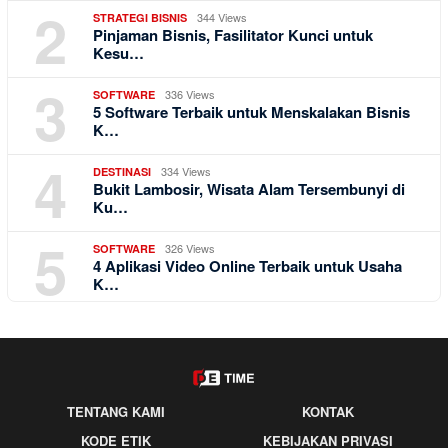
2
344 Views
STRATEGI BISNIS
Pinjaman Bisnis, Fasilitator Kunci untuk
Kesu…
3
336 Views
SOFTWARE
5 Software Terbaik untuk Menskalakan Bisnis
K…
4
334 Views
DESTINASI
Bukit Lambosir, Wisata Alam Tersembunyi di
Ku…
5
326 Views
SOFTWARE
4 Aplikasi Video Online Terbaik untuk Usaha
K…
TENTANG KAMI
KONTAK
KODE ETIK
KEBIJAKAN PRIVASI