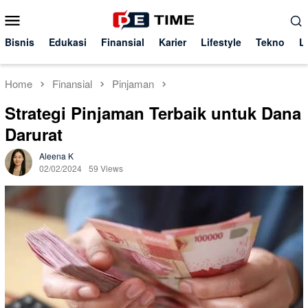
Skip
Mobile
to
Menu
content
Bisnis
Edukasi
Finansial
Karier
Lifestyle
Tekno
L
Home
Finansial
Pinjaman
Strategi Pinjaman Terbaik untuk Dana
Darurat
Aleena K
02/02/2024
59 Views