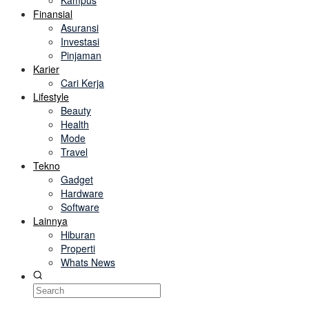
Kampus
Finansial
Asuransi
Investasi
Pinjaman
Karier
Cari Kerja
Lifestyle
Beauty
Health
Mode
Travel
Tekno
Gadget
Hardware
Software
Lainnya
Hiburan
Properti
Whats News