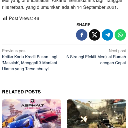
Mei yang direncanakan, Arkane menunda rilis lagi. Tanggal
rilis terbaru yang diumumkan adalah 14 September 2021.
Post Views:
46
SHARE
Post
Previous post
Next post
Ketika Kartu Kredit Bukan Lagi
6 Strategi Efektif Menjual Rumah
navigation
‘Masalah’, Menggali 3 Manfaat
dengan Cepat
Utama yang Tersembunyi
RELATED POSTS