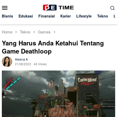
Skip
Mobile
to
Menu
content
Bisnis
Edukasi
Finansial
Karier
Lifestyle
Tekno
L
Home
Tekno
Games
Yang Harus Anda Ketahui Tentang
Game Deathloop
Aleena K
21/08/2023
46 Views