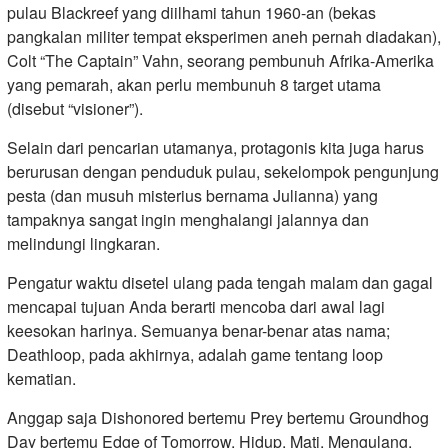
pulau Blackreef yang diilhami tahun 1960-an (bekas
pangkalan militer tempat eksperimen aneh pernah diadakan),
Colt “The Captain” Vahn, seorang pembunuh Afrika-Amerika
yang pemarah, akan perlu membunuh 8 target utama
(disebut “visioner”).
Selain dari pencarian utamanya, protagonis kita juga harus
berurusan dengan penduduk pulau, sekelompok pengunjung
pesta (dan musuh misterius bernama Julianna) yang
tampaknya sangat ingin menghalangi jalannya dan
melindungi lingkaran.
Pengatur waktu disetel ulang pada tengah malam dan gagal
mencapai tujuan Anda berarti mencoba dari awal lagi
keesokan harinya. Semuanya benar-benar atas nama;
Deathloop, pada akhirnya, adalah game tentang loop
kematian.
Anggap saja Dishonored bertemu Prey bertemu Groundhog
Day bertemu Edge of Tomorrow. Hidup. Mati. Mengulang.