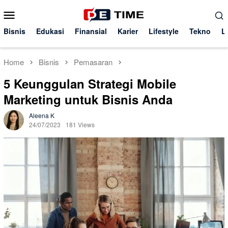
Skip
Mobile
to
Menu
content
Bisnis
Edukasi
Finansial
Karier
Lifestyle
Tekno
L
Home
Bisnis
Pemasaran
5 Keunggulan Strategi Mobile
Marketing untuk Bisnis Anda
Aleena K
24/07/2023
181 Views