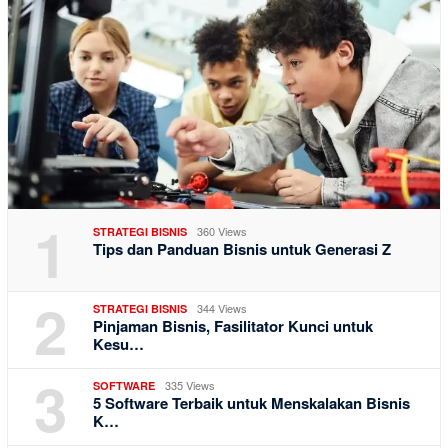
1
360 Views
STRATEGI BISNIS
Tips dan Panduan Bisnis untuk Generasi Z
2
344 Views
STRATEGI BISNIS
Pinjaman Bisnis, Fasilitator Kunci untuk
Kesu…
3
335 Views
SOFTWARE
5 Software Terbaik untuk Menskalakan Bisnis
K…