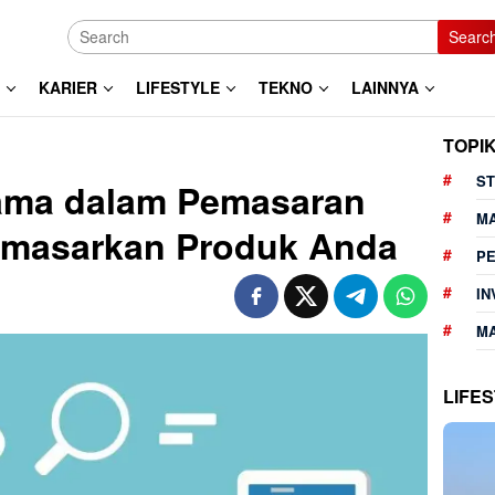
Searc
KARIER
LIFESTYLE
TEKNO
LAINNYA
TOPI
ST
ama dalam Pemasaran
M
emasarkan Produk Anda
P
IN
MA
LIFE