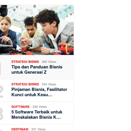
1
360 Views
STRATEGI BISNIS
Tips dan Panduan Bisnis
untuk Generasi Z
2
344 Views
STRATEGI BISNIS
Pinjaman Bisnis, Fasilitator
Kunci untuk Kesu…
3
336 Views
SOFTWARE
5 Software Terbaik untuk
Menskalakan Bisnis K…
331 Views
DESTINASI