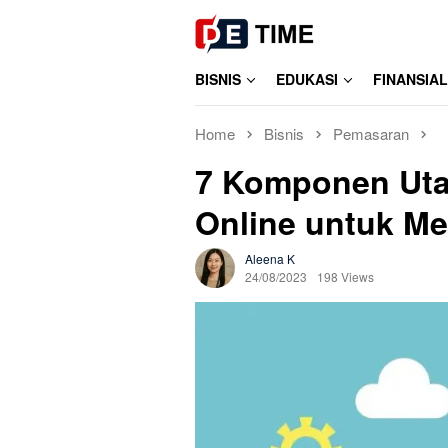
Skip
to
content
BISNIS
EDUKASI
FINANSIAL
Home
Bisnis
Pemasaran
7 Komponen Ut
Online untuk M
Aleena K
24/08/2023
198 Views