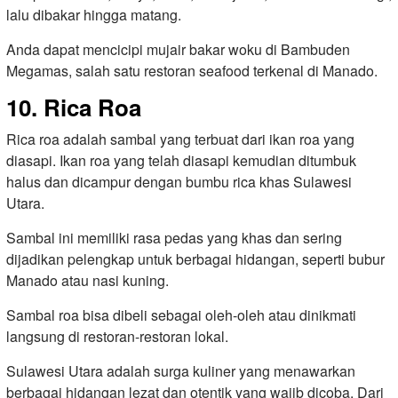
lalu dibakar hingga matang.
Anda dapat mencicipi mujair bakar woku di Bambuden
Megamas, salah satu restoran seafood terkenal di Manado.
10. Rica Roa
Rica roa adalah sambal yang terbuat dari ikan roa yang
diasapi. Ikan roa yang telah diasapi kemudian ditumbuk
halus dan dicampur dengan bumbu rica khas Sulawesi
Utara.
Sambal ini memiliki rasa pedas yang khas dan sering
dijadikan pelengkap untuk berbagai hidangan, seperti bubur
Manado atau nasi kuning.
Sambal roa bisa dibeli sebagai oleh-oleh atau dinikmati
langsung di restoran-restoran lokal.
Sulawesi Utara adalah surga kuliner yang menawarkan
berbagai hidangan lezat dan otentik yang wajib dicoba. Dari