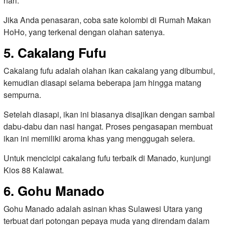
hari.
Jika Anda penasaran, coba sate kolombi di Rumah Makan
HoHo, yang terkenal dengan olahan satenya.
5. Cakalang Fufu
Cakalang fufu adalah olahan ikan cakalang yang dibumbui,
kemudian diasapi selama beberapa jam hingga matang
sempurna.
Setelah diasapi, ikan ini biasanya disajikan dengan sambal
dabu-dabu dan nasi hangat. Proses pengasapan membuat
ikan ini memiliki aroma khas yang menggugah selera.
Untuk mencicipi cakalang fufu terbaik di Manado, kunjungi
Kios 88 Kalawat.
6. Gohu Manado
Gohu Manado adalah asinan khas Sulawesi Utara yang
terbuat dari potongan pepaya muda yang direndam dalam