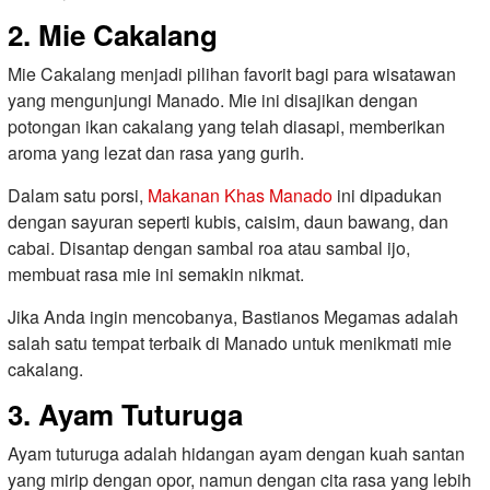
2. Mie Cakalang
Mie Cakalang menjadi pilihan favorit bagi para wisatawan
yang mengunjungi Manado. Mie ini disajikan dengan
potongan ikan cakalang yang telah diasapi, memberikan
aroma yang lezat dan rasa yang gurih.
Dalam satu porsi,
Makanan Khas Manado
ini dipadukan
dengan sayuran seperti kubis, caisim, daun bawang, dan
cabai. Disantap dengan sambal roa atau sambal ijo,
membuat rasa mie ini semakin nikmat.
Jika Anda ingin mencobanya, Bastianos Megamas adalah
salah satu tempat terbaik di Manado untuk menikmati mie
cakalang.
3. Ayam Tuturuga
Ayam tuturuga adalah hidangan ayam dengan kuah santan
yang mirip dengan opor, namun dengan cita rasa yang lebih