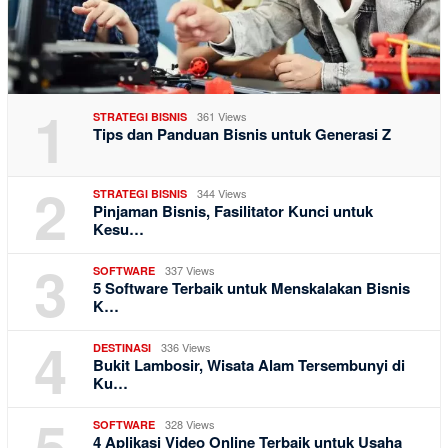
1
361 Views
STRATEGI BISNIS
Tips dan Panduan Bisnis untuk Generasi Z
2
344 Views
STRATEGI BISNIS
Pinjaman Bisnis, Fasilitator Kunci untuk
Kesu…
3
337 Views
SOFTWARE
5 Software Terbaik untuk Menskalakan Bisnis
K…
4
336 Views
DESTINASI
Bukit Lambosir, Wisata Alam Tersembunyi di
Ku…
5
328 Views
SOFTWARE
4 Aplikasi Video Online Terbaik untuk Usaha