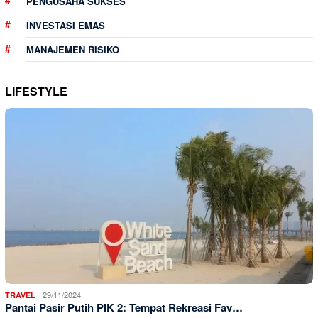
PENGUSAHA SUKSES
INVESTASI EMAS
MANAJEMEN RISIKO
LIFESTYLE
29/11/2024
TRAVEL
Pantai Pasir Putih PIK 2: Tempat Rekreasi Fav…