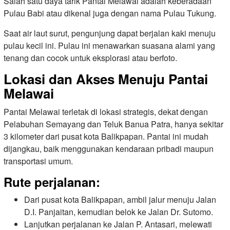
Salah satu daya tarik Pantai Melawai adalah keberadaan
Pulau Babi atau dikenal juga dengan nama Pulau Tukung.
Saat air laut surut, pengunjung dapat berjalan kaki menuju
pulau kecil ini. Pulau ini menawarkan suasana alami yang
tenang dan cocok untuk eksplorasi atau berfoto.
Lokasi dan Akses Menuju Pantai
Melawai
Pantai Melawai terletak di lokasi strategis, dekat dengan
Pelabuhan Semayang dan Teluk Banua Patra, hanya sekitar
3 kilometer dari pusat kota Balikpapan. Pantai ini mudah
dijangkau, baik menggunakan kendaraan pribadi maupun
transportasi umum.
Rute perjalanan:
Dari pusat kota Balikpapan, ambil jalur menuju Jalan
D.I. Panjaitan, kemudian belok ke Jalan Dr. Sutomo.
Lanjutkan perjalanan ke Jalan P. Antasari, melewati