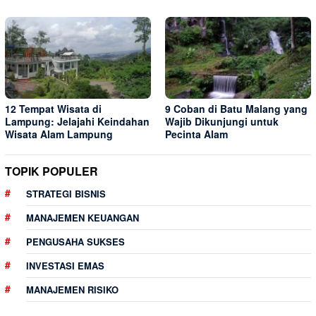
12 Tempat Wisata di
9 Coban di Batu Malang yang
Lampung: Jelajahi Keindahan
Wajib Dikunjungi untuk
Wisata Alam Lampung
Pecinta Alam
TOPIK POPULER
STRATEGI BISNIS
MANAJEMEN KEUANGAN
PENGUSAHA SUKSES
INVESTASI EMAS
MANAJEMEN RISIKO