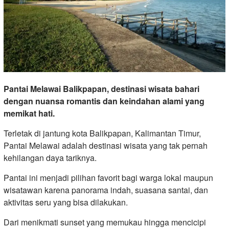
Pantai Melawai Balikpapan, destinasi wisata bahari
dengan nuansa romantis dan keindahan alami yang
memikat hati.
Terletak di jantung kota Balikpapan, Kalimantan Timur,
Pantai Melawai adalah destinasi wisata yang tak pernah
kehilangan daya tariknya.
Pantai ini menjadi pilihan favorit bagi warga lokal maupun
wisatawan karena panorama indah, suasana santai, dan
aktivitas seru yang bisa dilakukan.
Dari menikmati sunset yang memukau hingga mencicipi