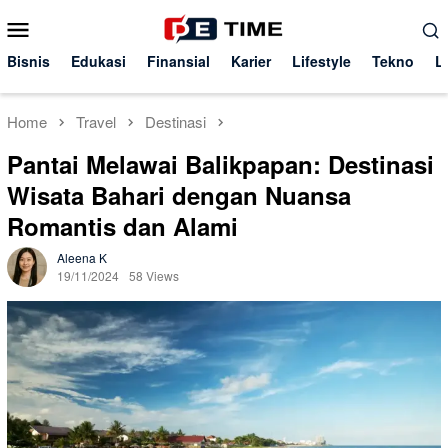
Skip
Mobile
to
Menu
content
Bisnis
Edukasi
Finansial
Karier
Lifestyle
Tekno
L
Home
Travel
Destinasi
Pantai Melawai Balikpapan: Destinasi
Wisata Bahari dengan Nuansa
Romantis dan Alami
Aleena K
19/11/2024
58 Views