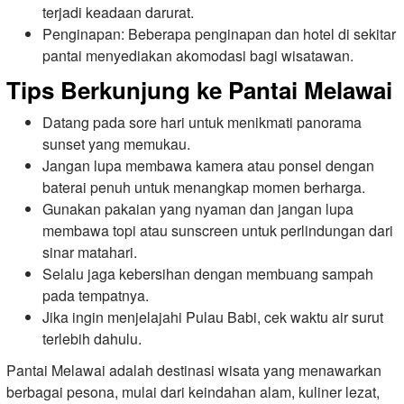
terjadi keadaan darurat.
Penginapan: Beberapa penginapan dan hotel di sekitar
pantai menyediakan akomodasi bagi wisatawan.
Tips Berkunjung ke Pantai Melawai
Datang pada sore hari untuk menikmati panorama
sunset yang memukau.
Jangan lupa membawa kamera atau ponsel dengan
baterai penuh untuk menangkap momen berharga.
Gunakan pakaian yang nyaman dan jangan lupa
membawa topi atau sunscreen untuk perlindungan dari
sinar matahari.
Selalu jaga kebersihan dengan membuang sampah
pada tempatnya.
Jika ingin menjelajahi Pulau Babi, cek waktu air surut
terlebih dahulu.
Pantai Melawai adalah destinasi wisata yang menawarkan
berbagai pesona, mulai dari keindahan alam, kuliner lezat,