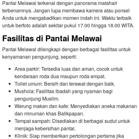
Pantai Melawai terkenal dengan panorama matahari
terbenamnya. Jangan lupa membawa kamera atau ponsel
Anda untuk mengabadikan momen indah ini. Waktu terbaik
untuk berfoto adalah sekitar pukul 17.00 hingga 18.00 WITA.
Fasilitas di Pantai Melawai
Pantai Melawai dilengkapi dengan berbagai fasilitas untuk
kenyamanan pengunjung, seperti:
Area parkir: Tersedia luas dan aman, cocok untuk
kendaraan roda dua maupun roda empat.
Toilet umum: Bersih dan terawat dengan baik.
Mushola: Fasilitas ibadah yang nyaman bagi
pengunjung Muslim.
Warung makan dan kafe: Menyediakan aneka makanan
dan minuman khas Balikpapan.
Tempat sampah: Disediakan di berbagai sudut untuk
menjaga kebersihan pantai.
Klinik: Siap memberikan pertolongan pertama jika