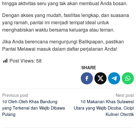
hingga aktivitas seru yang tak akan membuat Anda bosan.
Dengan akses yang mudah, fasilitas lengkap, dan suasana
yang ramah, pantai ini menjadi tempat ideal untuk
menghabiskan waktu bersama keluarga atau teman.
Jika Anda berencana mengunjungi Balikpapan, pastikan
Pantai Melawai masuk dalam daftar perjalanan Anda!
Post Views:
58
SHARE
Post
Previous post
Next post
10 Oleh-Oleh Khas Bandung
10 Makanan Khas Sulawesi
navigation
yang Terkenal dan Wajib Dibawa
Utara yang Wajib Dicoba, Cicipi
Pulang
Kuliner Otentik