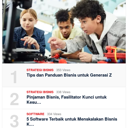
1
353 Views
STRATEGI BISNIS
Tips dan Panduan Bisnis untuk Generasi Z
2
338 Views
STRATEGI BISNIS
Pinjaman Bisnis, Fasilitator Kunci untuk
Kesu…
3
334 Views
SOFTWARE
5 Software Terbaik untuk Menskalakan Bisnis
K…