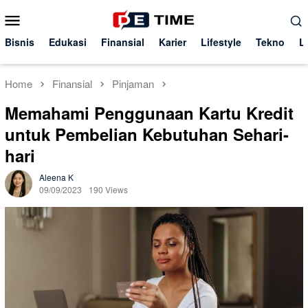
Skip
Mobile
to
Menu
content
Bisnis
Edukasi
Finansial
Karier
Lifestyle
Tekno
L
Home
Finansial
Pinjaman
Memahami Penggunaan Kartu Kredit
untuk Pembelian Kebutuhan Sehari-
hari
Aleena K
09/09/2023
190 Views