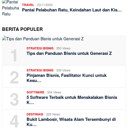
23/11/2024
TRAVEL
Pantai Pelabuhan Ratu, Keindahan Laut dan Kis…
BERITA POPULER
1
353 Views
STRATEGI BISNIS
Tips dan Panduan Bisnis untuk Generasi Z
2
339 Views
STRATEGI BISNIS
Pinjaman Bisnis, Fasilitator Kunci untuk
Kesu…
3
334 Views
SOFTWARE
5 Software Terbaik untuk Menskalakan Bisnis
K…
4
329 Views
DESTINASI
Bukit Lambosir, Wisata Alam Tersembunyi di
Ku…