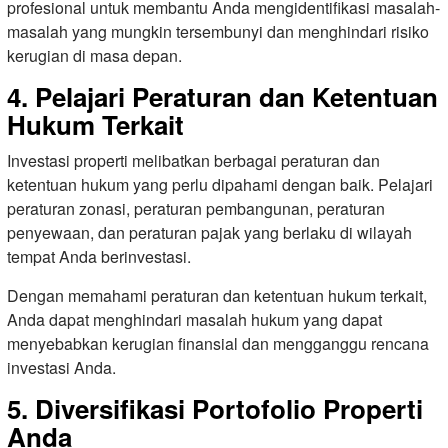
profesional untuk membantu Anda mengidentifikasi masalah-
masalah yang mungkin tersembunyi dan menghindari risiko
kerugian di masa depan.
4. Pelajari Peraturan dan Ketentuan
Hukum Terkait
Investasi properti melibatkan berbagai peraturan dan
ketentuan hukum yang perlu dipahami dengan baik. Pelajari
peraturan zonasi, peraturan pembangunan, peraturan
penyewaan, dan peraturan pajak yang berlaku di wilayah
tempat Anda berinvestasi.
Dengan memahami peraturan dan ketentuan hukum terkait,
Anda dapat menghindari masalah hukum yang dapat
menyebabkan kerugian finansial dan mengganggu rencana
investasi Anda.
5. Diversifikasi Portofolio Properti
Anda