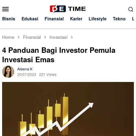
Skip
Mobile
to
Menu
content
Bisnis
Edukasi
Finansial
Karier
Lifestyle
Tekno
L
Home
Finansial
Investasi
4 Panduan Bagi Investor Pemula
Investasi Emas
Aleena K
20/07/2023
221 Views