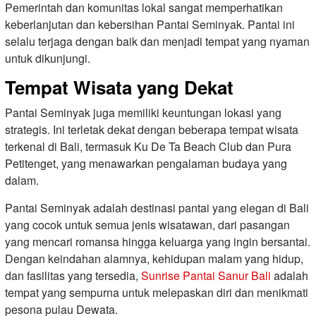
Pemerintah dan komunitas lokal sangat memperhatikan
keberlanjutan dan kebersihan Pantai Seminyak. Pantai ini
selalu terjaga dengan baik dan menjadi tempat yang nyaman
untuk dikunjungi.
Tempat Wisata yang Dekat
Pantai Seminyak juga memiliki keuntungan lokasi yang
strategis. Ini terletak dekat dengan beberapa tempat wisata
terkenal di Bali, termasuk Ku De Ta Beach Club dan Pura
Petitenget, yang menawarkan pengalaman budaya yang
dalam.
Pantai Seminyak adalah destinasi pantai yang elegan di Bali
yang cocok untuk semua jenis wisatawan, dari pasangan
yang mencari romansa hingga keluarga yang ingin bersantai.
Dengan keindahan alamnya, kehidupan malam yang hidup,
dan fasilitas yang tersedia,
Sunrise Pantai Sanur Bali
adalah
tempat yang sempurna untuk melepaskan diri dan menikmati
pesona pulau Dewata.