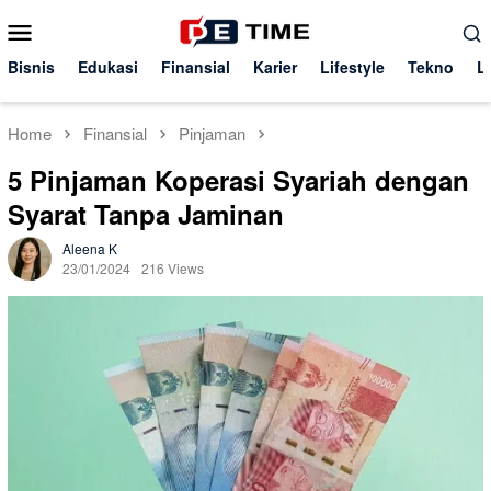
Skip
Mobile
to
Menu
content
Bisnis
Edukasi
Finansial
Karier
Lifestyle
Tekno
L
Home
Finansial
Pinjaman
5 Pinjaman Koperasi Syariah dengan
Syarat Tanpa Jaminan
Aleena K
23/01/2024
216 Views