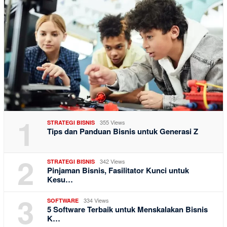
1
355 Views
STRATEGI BISNIS
Tips dan Panduan Bisnis untuk Generasi Z
2
342 Views
STRATEGI BISNIS
Pinjaman Bisnis, Fasilitator Kunci untuk
Kesu…
3
334 Views
SOFTWARE
5 Software Terbaik untuk Menskalakan Bisnis
K…