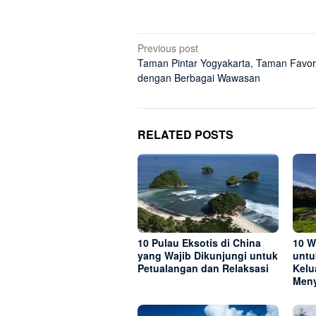
Post
Previous post
Taman Pintar Yogyakarta, Taman Favor
navigation
dengan Berbagai Wawasan
RELATED POSTS
10 Pulau Eksotis di China
10 W
yang Wajib Dikunjungi untuk
untu
Petualangan dan Relaksasi
Kelu
Men