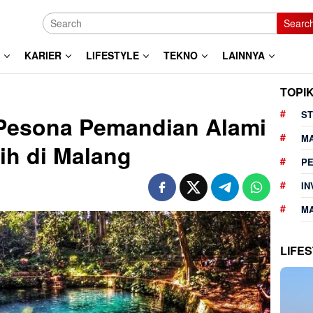
Searc
KARIER
LIFESTYLE
TEKNO
LAINNYA
TOPI
ST
Pesona Pemandian Alami
M
ih di Malang
P
IN
MA
LIFE