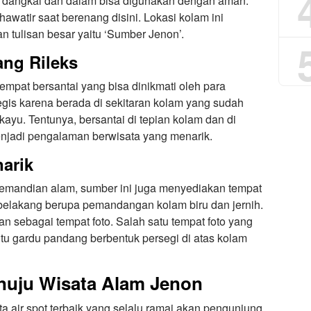
ih dangkal dan dalam bisa digunakan dengan aman.
awatir saat berenang disini. Lokasi kolam ini
 tulisan besar yaitu ‘Sumber Jenon’.
ang Rileks
empat bersantai yang bisa dinikmati oleh para
tegis karena berada di sekitaran kolam yang sudah
ayu. Tentunya, bersantai di tepian kolam dan di
jadi pengalaman berwisata yang menarik.
arik
pemandian alam, sumber ini juga menyediakan tempat
 belakang berupa pemandangan kolam biru dan jernih.
an sebagai tempat foto. Salah satu tempat foto yang
u gardu pandang berbentuk persegi di atas kolam
nuju Wisata Alam Jenon
a air spot terbaik yang selalu ramai akan pengunjung.