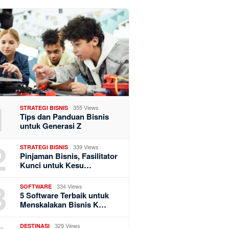
1
355 Views
STRATEGI BISNIS
Tips dan Panduan Bisnis
untuk Generasi Z
2
339 Views
STRATEGI BISNIS
Pinjaman Bisnis, Fasilitator
Kunci untuk Kesu…
3
334 Views
SOFTWARE
5 Software Terbaik untuk
Menskalakan Bisnis K…
329 Views
DESTINASI