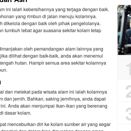
lam ini ialah kebersihannya yang terjaga dengan baik.
pohonan yang rimbun di jalan menuju kolamnya.
h dikelola dengan baik oleh pihak pengelolanya.
an tumbuh lebat agar suasana sekitar kolam tetap
n dimanjakan oleh pemandangan alam lainnya yang
 jika dilihat dengan baik-baik, anda akan menemui
tengah hutan. Hampir semua area sekitar kolamnya
bun.
u
tal dan melekat pada wisata alam ini ialah kolamnya
m dan jernih. Bahkan, saking jernihnya, anda dapat
m ini. Anda akan menjumpai ikan-ikan yang berenang
i dasar kolam.
pat menceburkan diri ke kolam sumber air yang segar