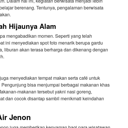
m. Dalam hal ini, kegiatan berwisata menjadi lebih
 belajar berenang. Tentunya, pengalaman berwisata
pakan.
gah Hijaunya Alam
tanpa mengabadikan momen. Seperti yang telah
t ini menyediakan spot foto menarik berupa gardu
ya, liburan akan terasa berharga dan dikenang dengan
ih.
juga menyediakan tempat makan serta café untuk
a. Pengunjung bisa menjumpai berbagai makanan khas
akanan-makanan tersebut yakni nasi goreng,
at dan cocok disantap sambil menikmati keindahan
Air Jenon
Jenon juga memberikan kenyaman bagi para wisatawan