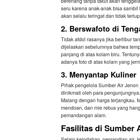
berenang tanpa takut akan tenggela
seru karena anak-anak bisa sambil
akan selalu teringat dan tidak terlu
2. Berswafoto di Ten
Tidak afdol rasanya jika berlibur 
dijelaskan sebelumnya bahwa tempa
panjang di atas kolam biru. Tentun
adanya foto di atas kolam yang jern
3. Menyantap Kuliner
Pihak pengelola Sumber Air Jenon 
dinikmati oleh para pengunjungny
Malang dengan harga terjangkau. M
mendoan, dan mie rebus yang hang
pemandangan alam.
Fasilitas di Sumber 
Selain keindahan, pemandian air 