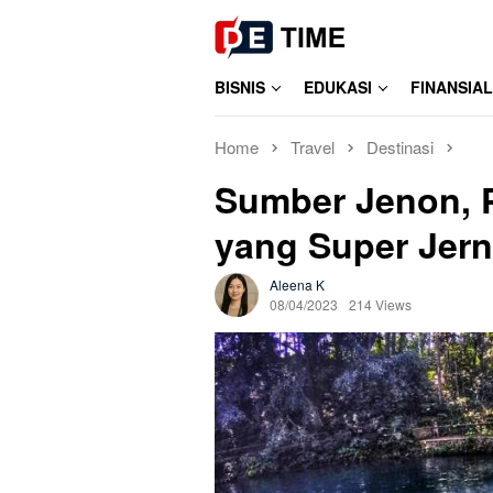
Skip
to
content
BISNIS
EDUKASI
FINANSIAL
Home
Travel
Destinasi
Sumber Jenon, 
yang Super Jern
Aleena K
08/04/2023
214 Views