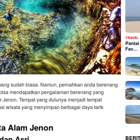
TRAVEL
Pantai
Fav…
mang sudah biasa. Namun, pernahkan anda berenang
a bisa mendapatkan pengalaman berenang yang
r Jenon. Tempat yang dulunya menjadi tempat
asi wisata yang menyimpan berbagai daya tarik
ata Alam Jenon
dan Asri
BERI