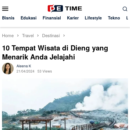
Skip
Mobile
to
Menu
content
Bisnis
Edukasi
Finansial
Karier
Lifestyle
Tekno
L
Home
Travel
Destinasi
10 Tempat Wisata di Dieng yang
Menarik Anda Jelajahi
Aleena K
21/04/2024
53 Views