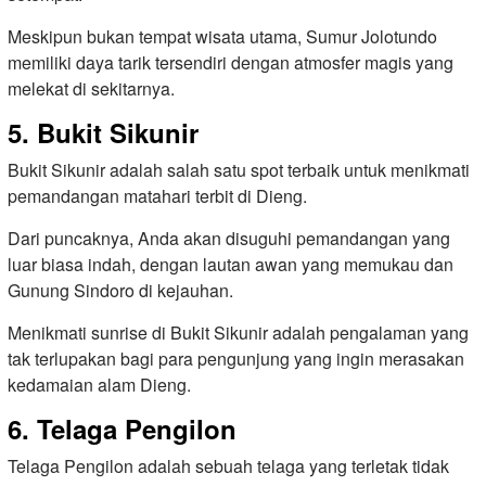
Meskipun bukan tempat wisata utama, Sumur Jolotundo
memiliki daya tarik tersendiri dengan atmosfer magis yang
melekat di sekitarnya.
5. Bukit Sikunir
Bukit Sikunir adalah salah satu spot terbaik untuk menikmati
pemandangan matahari terbit di Dieng.
Dari puncaknya, Anda akan disuguhi pemandangan yang
luar biasa indah, dengan lautan awan yang memukau dan
Gunung Sindoro di kejauhan.
Menikmati sunrise di Bukit Sikunir adalah pengalaman yang
tak terlupakan bagi para pengunjung yang ingin merasakan
kedamaian alam Dieng.
6. Telaga Pengilon
Telaga Pengilon adalah sebuah telaga yang terletak tidak