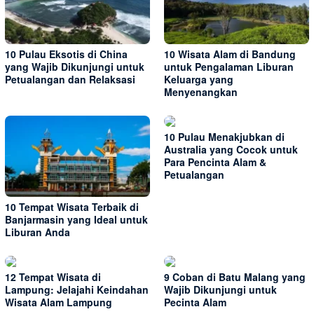
10 Pulau Eksotis di China
10 Wisata Alam di Bandung
yang Wajib Dikunjungi untuk
untuk Pengalaman Liburan
Petualangan dan Relaksasi
Keluarga yang
Menyenangkan
10 Pulau Menakjubkan di
Australia yang Cocok untuk
Para Pencinta Alam &
Petualangan
10 Tempat Wisata Terbaik di
Banjarmasin yang Ideal untuk
Liburan Anda
12 Tempat Wisata di
9 Coban di Batu Malang yang
Lampung: Jelajahi Keindahan
Wajib Dikunjungi untuk
Wisata Alam Lampung
Pecinta Alam