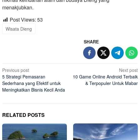
menakjubkan.
Post Views:
53
Wisata Dieng
SHARE
Post
Previous post
Next post
5 Strategi Pemasaran
10 Game Online Android Terbaik
navigation
Sederhana yang Efektif untuk
& Terpopuler Untuk Mabar
Meningkatkan Bisnis Kecil Anda
RELATED POSTS