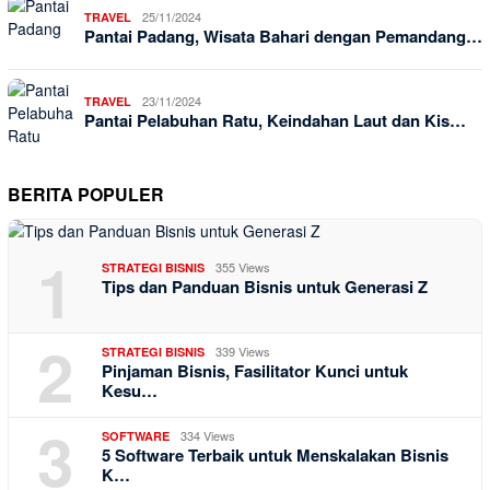
25/11/2024
TRAVEL
Pantai Padang, Wisata Bahari dengan Pemandang…
23/11/2024
TRAVEL
Pantai Pelabuhan Ratu, Keindahan Laut dan Kis…
BERITA POPULER
1
355 Views
STRATEGI BISNIS
Tips dan Panduan Bisnis untuk Generasi Z
2
339 Views
STRATEGI BISNIS
Pinjaman Bisnis, Fasilitator Kunci untuk
Kesu…
3
334 Views
SOFTWARE
5 Software Terbaik untuk Menskalakan Bisnis
K…