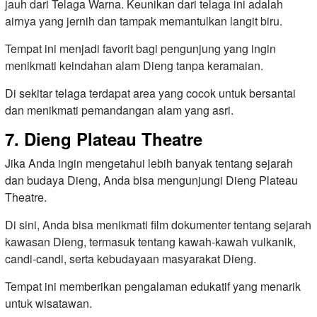
jauh dari Telaga Warna. Keunikan dari telaga ini adalah
airnya yang jernih dan tampak memantulkan langit biru.
Tempat ini menjadi favorit bagi pengunjung yang ingin
menikmati keindahan alam Dieng tanpa keramaian.
Di sekitar telaga terdapat area yang cocok untuk bersantai
dan menikmati pemandangan alam yang asri.
7. Dieng Plateau Theatre
Jika Anda ingin mengetahui lebih banyak tentang sejarah
dan budaya Dieng, Anda bisa mengunjungi Dieng Plateau
Theatre.
Di sini, Anda bisa menikmati film dokumenter tentang sejarah
kawasan Dieng, termasuk tentang kawah-kawah vulkanik,
candi-candi, serta kebudayaan masyarakat Dieng.
Tempat ini memberikan pengalaman edukatif yang menarik
untuk wisatawan.