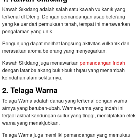
Kawah Sikidang adalah salah satu kawah vulkanik yang
terkenal di Dieng. Dengan pemandangan asap belerang
yang keluar dari permukaan tanah, tempat ini menawarkan
pengalaman yang unik.
Pengunjung dapat melihat langsung aktivitas vulkanik dan
merasakan aroma belerang yang menyegarkan.
Kawah Sikidang juga menawarkan
pemandangan indah
dengan latar belakang bukit-bukit hijau yang menambah
keindahan alam sekitarnya.
2. Telaga Warna
Telaga Warna adalah danau yang terkenal dengan warna
airnya yang berubah-ubah. Warna-warna yang indah ini
terjadi akibat kandungan sulfur yang tinggi, menciptakan efek
warna yang menakjubkan.
Telaga Warna juga memiliki pemandangan yang memukau