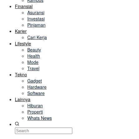
Kampus
Finansial
Asuransi
Investasi
Pinjaman
Karier
Cari Kerja
Lifestyle
Beauty
Health
Mode
Travel
Tekno
Gadget
Hardware
Software
Lainnya
Hiburan
Properti
Whats News