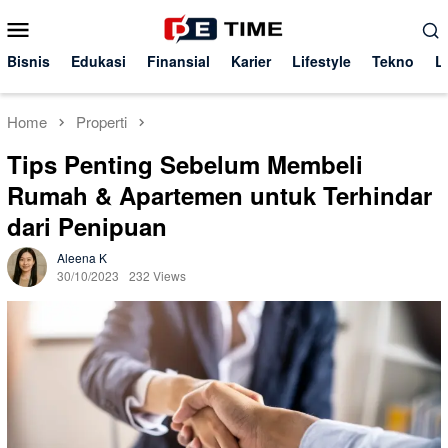
Skip
Mobile
to
Menu
content
Bisnis
Edukasi
Finansial
Karier
Lifestyle
Tekno
L
Home
Properti
Tips Penting Sebelum Membeli
Rumah & Apartemen untuk Terhindar
dari Penipuan
Aleena K
30/10/2023
232 Views