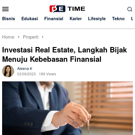
Skip
Mobile
to
Menu
content
Bisnis
Edukasi
Finansial
Karier
Lifestyle
Tekno
L
Home
Properti
Investasi Real Estate, Langkah Bijak
Menuju Kebebasan Finansial
Aleena K
02/09/2023
189 Views