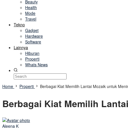
Beauty
Health
Mode
Travel
Tekno
Gadget
Hardware
Software
Lainnya
Hiburan
Properti
Whats News
Home
Properti
Berbagai Kiat Memilih Lantai Mozaik untuk Me
Berbagai Kiat Memilih Lant
Aleena K