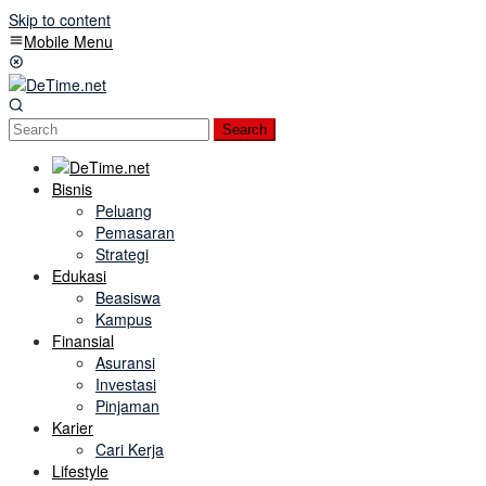
Skip to content
Mobile Menu
Search
Bisnis
Peluang
Pemasaran
Strategi
Edukasi
Beasiswa
Kampus
Finansial
Asuransi
Investasi
Pinjaman
Karier
Cari Kerja
Lifestyle