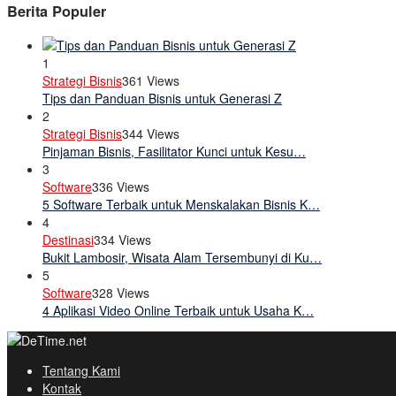
Berita Populer
1
Strategi Bisnis
361 Views
Tips dan Panduan Bisnis untuk Generasi Z
2
Strategi Bisnis
344 Views
Pinjaman Bisnis, Fasilitator Kunci untuk Kesu…
3
Software
336 Views
5 Software Terbaik untuk Menskalakan Bisnis K…
4
Destinasi
334 Views
Bukit Lambosir, Wisata Alam Tersembunyi di Ku…
5
Software
328 Views
4 Aplikasi Video Online Terbaik untuk Usaha K…
Tentang Kami
Kontak