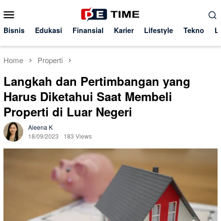
Skip
Mobile
to
Menu
content
Bisnis
Edukasi
Finansial
Karier
Lifestyle
Tekno
L
Home
Properti
Langkah dan Pertimbangan yang
Harus Diketahui Saat Membeli
Properti di Luar Negeri
Aleena K
18/09/2023
183 Views